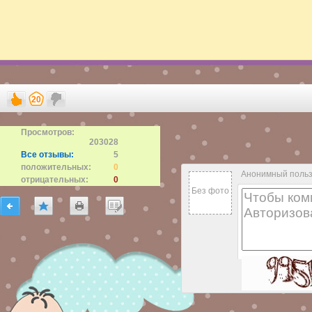
20
Просмотров:
203028
Все отзывы:
5
положительных:
0
Анонимный поль
отрицательных:
0
Без фото