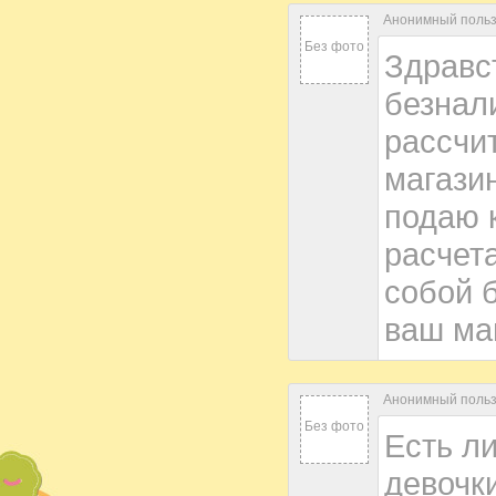
Анонимный пользо
Без фото
Здравст
безнал
рассчи
магази
подаю к
расчета
собой 
ваш ма
Анонимный пользо
Без фото
Есть л
девочки