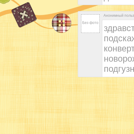
Анонимный пользо
Без фото
здравст
подскаж
конвер
новоро
подгуз