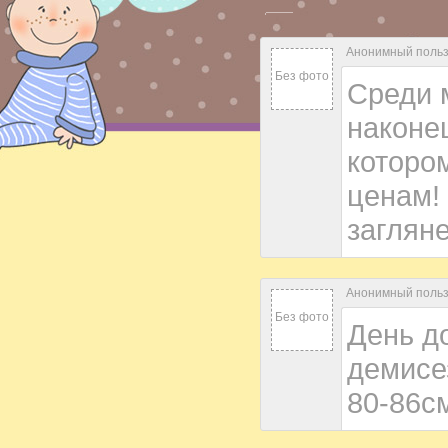
Анонимный пользо
Без фото
Среди 
наконец
которо
ценам!
заглян
Анонимный пользо
Без фото
День до
демисе
80-86см